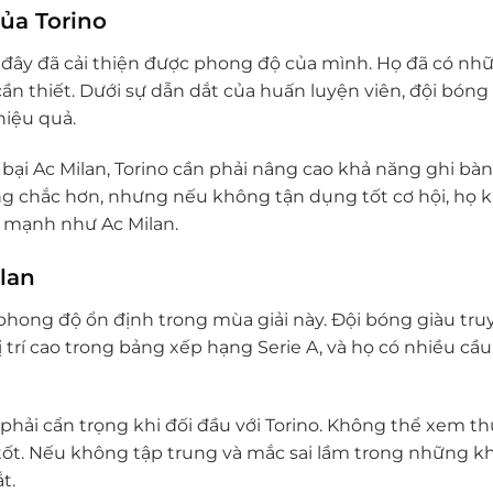
ủa Torino
n đây đã cải thiện được phong độ của mình. Họ đã có nh
 cần thiết. Dưới sự dẫn dắt của huấn luyện viên, đội bón
hiệu quả.
 bại Ac Milan, Torino cần phải nâng cao khả năng ghi b
g chắc hơn, nhưng nếu không tận dụng tốt cơ hội, họ k
 mạnh như Ac Milan.
lan
 phong độ ổn định trong mùa giải này. Đội bóng giàu t
trí cao trong bảng xếp hạng Serie A, và họ có nhiều cầ
phải cẩn trọng khi đối đầu với Torino. Không thể xem thư
tốt. Nếu không tập trung và mắc sai lầm trong những k
t.