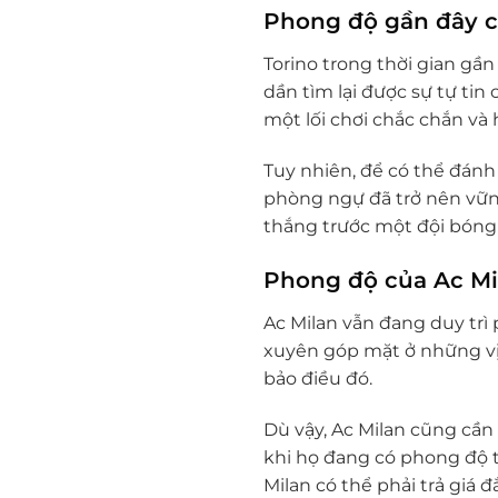
Phong độ gần đây c
Torino trong thời gian gầ
dần tìm lại được sự tự tin
một lối chơi chắc chắn và 
Tuy nhiên, để có thể đánh
phòng ngự đã trở nên vữn
thắng trước một đội bóng
Phong độ của Ac Mi
Ac Milan vẫn đang duy trì
xuyên góp mặt ở những vị 
bảo điều đó.
Dù vậy, Ac Milan cũng cần 
khi họ đang có phong độ 
Milan có thể phải trả giá đắ