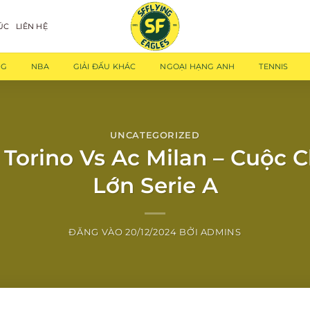
ÚC
LIÊN HỆ
NG
NBA
GIẢI ĐẤU KHÁC
NGOẠI HẠNG ANH
TENNIS
UNCATEGORIZED
Torino Vs Ac Milan – Cuộc 
Lớn Serie A
ĐĂNG VÀO
20/12/2024
BỞI
ADMINS