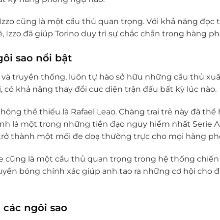
Izzo cũng là một cầu thủ quan trọng. Với khả năng đọc 
Izzo đã giúp Torino duy trì sự chắc chắn trong hàng p
ôi sao nổi bật
ử và truyền thống, luôn tự hào sở hữu những cầu thủ xuất 
, có khả năng thay đổi cục diện trận đấu bất kỳ lúc nào.
hông thể thiếu là Rafael Leao. Chàng trai trẻ này đã th
nh là một trong những tiền đạo nguy hiểm nhất Serie A
trở thành một mối đe doạ thường trực cho mọi hàng p
e cũng là một cầu thủ quan trọng trong hệ thống chiến 
ền bóng chính xác giúp anh tạo ra những cơ hội cho đồ
 các ngôi sao