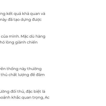
ững kết quả khả quan và
g này đã tạo dựng được
àn của mình. Mặc dù hàng
hó lòng giành chiến
ruyền thống này thường
u thủ chất lượng để đảm
ờng đối thủ, đặc biệt là
hoảnh khắc quan trọng, Ac