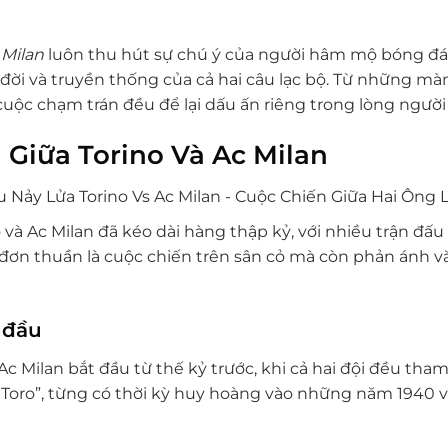
 Milan
luôn thu hút sự chú ý của người hâm mộ bóng đá,
u đời và truyền thống của cả hai câu lạc bộ. Từ những m
 cuộc chạm trán đều để lại dấu ấn riêng trong lòng ngườ
 Giữa Torino Và Ac Milan
o và Ac Milan đã kéo dài hàng thập kỷ, với nhiều trận đấu
đơn thuần là cuộc chiến trên sân cỏ mà còn phản ánh vă
 đầu
c Milan bắt đầu từ thế kỷ trước, khi cả hai đội đều tham 
“Il Toro”, từng có thời kỳ huy hoàng vào những năm 1940