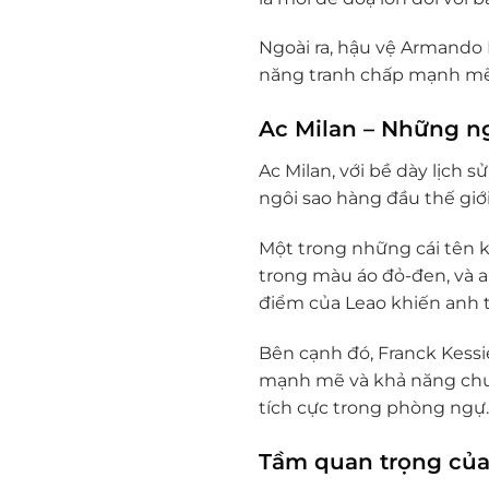
Ngoài ra, hậu vệ Armando 
năng tranh chấp mạnh mẽ, 
Ac Milan – Những ng
Ac Milan, với bề dày lịch s
ngôi sao hàng đầu thế giới
Một trong những cái tên k
trong màu áo đỏ-đen, và a
điểm của Leao khiến anh 
Bên cạnh đó, Franck Kessi
mạnh mẽ và khả năng chuy
tích cực trong phòng ngự.
Tầm quan trọng của