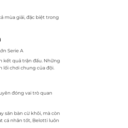
ả mùa giải, đặc biệt trong
n
nh kết quả trận đấu. Những
lối chơi chung của đội.
uyên đóng vai trò quan
tay săn bàn cừ khôi, mà còn
t cá nhân tốt, Belotti luôn